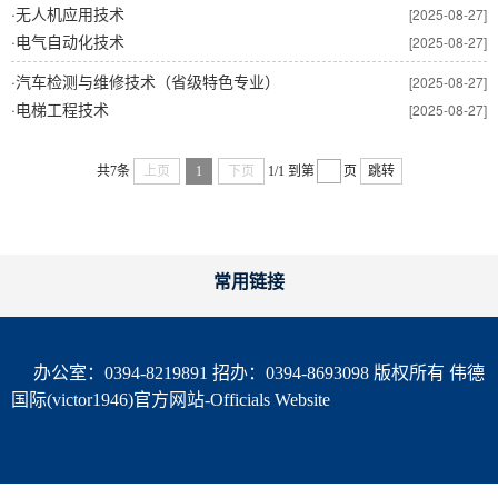
·
无人机应用技术
[2025-08-27]
·
电气自动化技术
[2025-08-27]
·
汽车检测与维修技术（省级特色专业）
[2025-08-27]
·
电梯工程技术
[2025-08-27]
共7条
上页
1
下页
1/1
到第
页
跳转
常用链接
办公室：0394-8219891 招办：0394-8693098
版权所有 伟德
国际(victor1946)官方网站-Officials Website