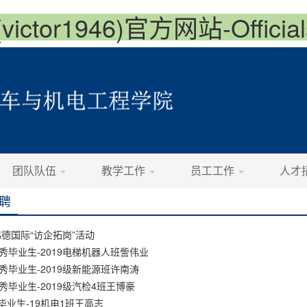
ctor1946)官方网站-Officials
团队队伍
教学工作
员工工作
人才
聘
or伟德国际“访企拓岗”活动
优秀毕业生-2019电梯机器人班訾伟​业
优秀毕业生-2019级新能源班许南涛
优秀毕业生-2019级汽检4班王博豪
毕业生-19机电1班王高志