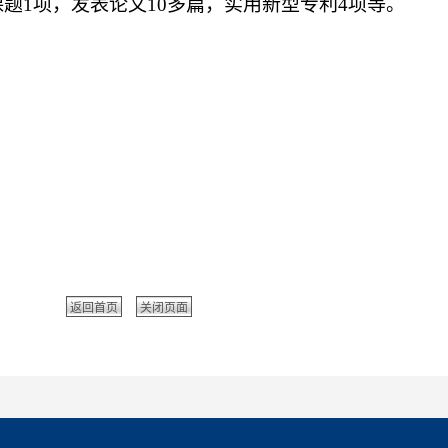
课题
1
项，发表论文
10
多篇，实用新型专利
4
项等。
返回首页
关闭页面