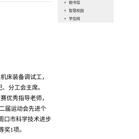
图书馆
智慧校园
学信网
级机床装备调试工，
书记、分工会主席。
大赛优秀指导老师，
第二届运动会先进个
周口市科学技术进步
等奖
1
项。