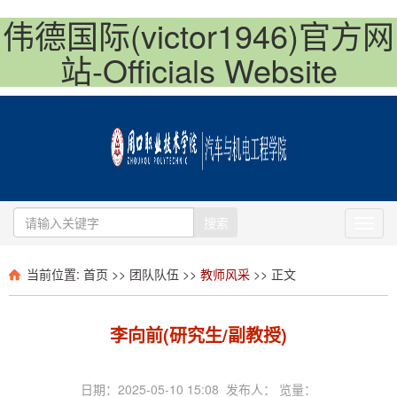
伟德国际(victor1946)官方网
站-Officials Website
搜索
Toggl
navig
当前位置:
首页
>>
团队队伍
>>
教师风采
>> 正文
李向前(研究生/副教授)
日期：2025-05-10 15:08 发布人： 览量：