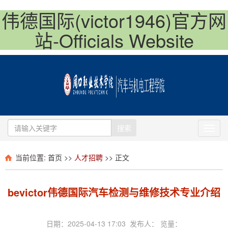
伟德国际(victor1946)官方网
站-Officials Website
搜索
Toggl
navig
当前位置:
首页
>>
人才招聘
>> 正文
bevictor伟德国际汽车检测与维修技术专业介绍
日期：2025-04-13 17:03 发布人： 览量：